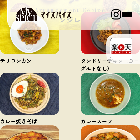
Arrangement Recipe
アレンジレシピ
トップ
コンセプト
ラインアップ
チリコンカン
タンドリーチキン（ヨー
スパイスガイド
グルトなし）
アレンジレシピ
マイブログ
スペシャル
販売店情報
カレー焼きそば
カレースープ
運営会社 丸紅食料株式会社